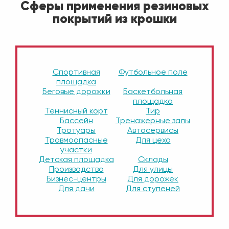
Сферы применения резиновых
покрытий из крошки
Спортивная
Футбольное поле
площадка
Беговые дорожки
Баскетбольная
площадка
Теннисный корт
Тир
Бассейн
Тренажерные залы
Тротуары
Автосервисы
Травмоопасные
Для цеха
участки
Детская площадка
Склады
Производство
Для улицы
Бизнес-центры
Для дорожек
Для дачи
Для ступеней