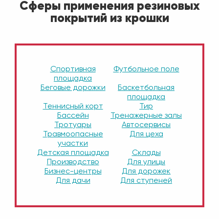
Сферы применения резиновых
покрытий из крошки
Спортивная
Футбольное поле
площадка
Беговые дорожки
Баскетбольная
площадка
Теннисный корт
Тир
Бассейн
Тренажерные залы
Тротуары
Автосервисы
Травмоопасные
Для цеха
участки
Детская площадка
Склады
Производство
Для улицы
Бизнес-центры
Для дорожек
Для дачи
Для ступеней