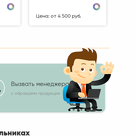
 500 ММ
Размер (мм)
500 Х 500 ММ
1 кг
Вес упаковки
1 кг
Цена: от 4 500 руб.
Вызвать менеджера
с образцами продукции
льниках