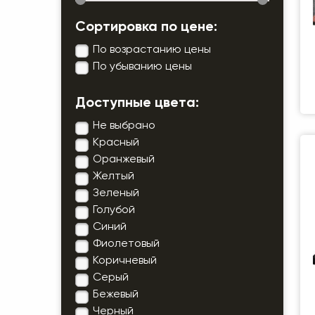
Сортировка по цене:
По возрастанию цены
Р
По убыванию цены
В
Доступные цвета:
Не выбрано
Красный
Оранжевый
Желтый
Зеленый
Голубой
Синий
Фиолетовый
Коричневый
Серый
Бежевый
Черный