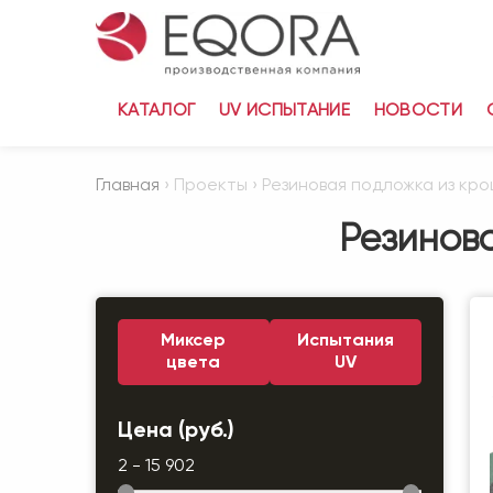
КАТАЛОГ
UV ИСПЫТАНИЕ
НОВОСТИ
Главная
› Проекты › Резиновая подложка из кро
Резинова
Миксер
Испытания
цвета
UV
Цена (руб.)
2 - 15 902