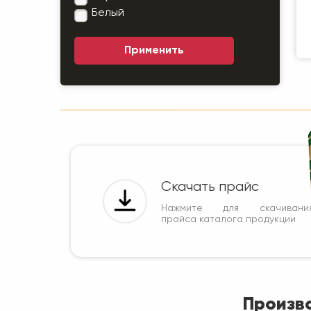
Р
Белый
В
Скачать прайс
Нажмите для скачивани
прайса каталога продукции
Произв